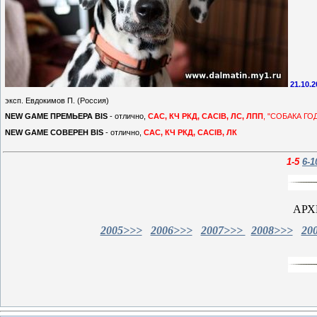
21.10
.
эксп. Евдокимов П. (Россия)
NEW GAME ПРЕМЬЕРА BIS
- отлично,
САС, КЧ РКД, CACIB, ЛС, ЛПП
, "СОБАКА ГОД
NEW GAME СОВЕРЕН BIS
- отлично,
САС, КЧ РКД, CACIB, ЛК
1-5
6-1
АРХ
2005>>>
2006>>>
2007>>>
2008>>>
20